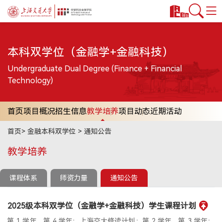
首页
本科双学位（金融学+金融科技）
课程项目
技术转移硕士MTT
Undergraduate Dual Degree (Finance + Financial
Technology)
科技金融MBA
金融硕士MF
首页
金融本科双学位
项目概况
招生信息
教学培养
项目动态
近期活动
公益项目
首页
>
金融本科双学位
>
通知公告
教授/研究
教学培养
安泰师资
课程体系
师资力量
通知公告
双聘师资
行业师资
2025级本科双学位（金融学+金融科技）学生课程计划
学术洞见
第 1 学年、第 4 学年：上海交大修读计划；第 2 学年、第 3 学年：
交叉科研