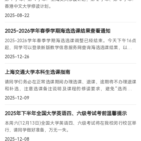
香港中文大学修读计划。
产教融合
2025-08-22
生态活动
2025-2026学年春季学期海选选课结果查看通知
实训基地
2025-2026学年春季学期海选选课调整已经结束。今天下午16点
联合研究
起，同学可以登录新版教学信息服务网查询海选选课结果，以便为
合作案例
抢选，即12月29日20:45-1月5日17:00，做好准备。
2025-12-26
教育捐赠
上海交通大学本科生选课指南
关于我们
请同学们务必在正常选课期间办理选课、退课，逾期将不办理退课
学院介绍
和补选，注意选课备注说明及课程的修读要求，避免“选而不能
领导寄语
修”，预祝同学们选课顺利！
2025-12-09
组织架构
2025年下半年全国大学英语四、六级考试考前温馨提示
媒体聚焦
办学场地
本周六(12月13日)全国大学英语四、六级考试将在我校闵行校区举
行，请同学做好准备，万无一失。
人才招聘
2025-12-08
联系我们