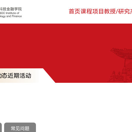
页
课程项目
教授/研究
产教融合
关于我们
登录
首页
课程项目
教授/研究
技术转移硕士MTT
安泰师资
生态活动
学院介绍
MTT考生登录
科技金融MBA
双聘师资
实训基地
领导寄语
TFMBA考生
技术转移硕士MTT
安泰师资
金融硕士MF
行业师资
联合研究
组织架构
MF考生登录
金融本科双学位
学术洞见
合作案例
科技金融MBA
媒体聚焦
在校生登录
双聘师资
公益项目
交叉科研
教育捐赠
办学场地
金融硕士MF
行业师资
人才招聘
金融本科双学位
学术洞见
联系我们
动态
近期活动
公益项目
交叉科研
常见问题