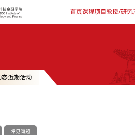
页
课程项目
教授/研究
产教融合
关于我们
登录
首页
课程项目
教授/研究
技术转移硕士MTT
安泰师资
生态活动
学院介绍
MTT考生登录
科技金融MBA
双聘师资
实训基地
领导寄语
TFMBA考生
技术转移硕士MTT
安泰师资
金融硕士MF
行业师资
联合研究
组织架构
MF考生登录
金融本科双学位
学术洞见
合作案例
科技金融MBA
媒体聚焦
在校生登录
双聘师资
公益项目
交叉科研
教育捐赠
办学场地
金融硕士MF
行业师资
人才招聘
金融本科双学位
学术洞见
联系我们
动态
近期活动
公益项目
交叉科研
常见问题