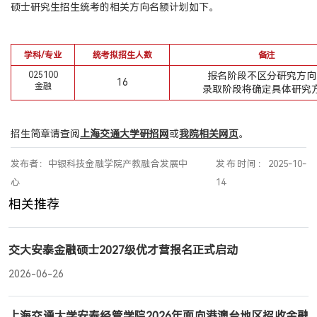
硕士研究生招生统考的相关方向名额计划如下。
产教融合
生态活动
学科/专业
统考拟招生人数
备注
实训基地
025100
报名阶段不区分研究方向
16
金融
录取阶段将确定具体研究
联合研究
合作案例
招生简章请查阅
上海交通大学研招网
或
我院相关网页
。
教育捐赠
发布者：中银科技金融学院产教融合发展中
发布时间：2025-10-
关于我们
心
14
学院介绍
相关推荐
领导寄语
组织架构
交大安泰金融硕士2027级优才营报名正式启动
媒体聚焦
2026-06-26
办学场地
人才招聘
上海交通大学安泰经管学院2026年面向港澳台地区招收金融
联系我们