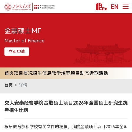
EN
首页
金融硕士MF
课程项目
技术转移硕士MTT
Master of Finance
科技金融MBA
立即申请
金融硕士MF
金融本科双学位
首页
项目概况
招生信息
教学培养
项目动态
近期活动
公益项目
首页
详情
教授/研究
安泰师资
交大安泰经管学院金融硕士项目2026年全国硕士研究生统
双聘师资
考招生计划
行业师资
学术洞见
根据教育部和学校有关文件的精神，我院金融硕士项目2026年全国
交叉科研