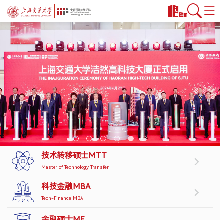
首页
课程项目
技术转移硕士MTT
科技金融MBA
金融硕士MF
金融本科双学位
公益项目
教授/研究
技术转移硕士MTT
安泰师资
Master of Technology Transfer
双聘师资
科技金融MBA
行业师资
Tech-Finance MBA
学术洞见
金融硕士MF
交叉科研