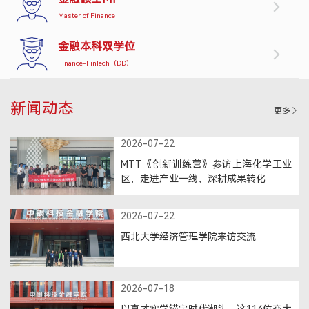
Master of Finance
产教融合
金融本科双学位
生态活动
Finance-FinTech（DD）
实训基地
联合研究
新闻动态
更多
合作案例
教育捐赠
2026-07-22
MTT《创新训练营》参访上海化学工业
关于我们
区，走进产业一线，深耕成果转化
学院介绍
领导寄语
2026-07-22
组织架构
西北大学经济管理学院来访交流
媒体聚焦
办学场地
人才招聘
2026-07-18
联系我们