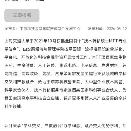
产教融合
立即报名
生态活动
发布者：中银科技金融学院产教融合发展中心
发布时间：2026-03-12
实训基地
联合研究
上海交通大学于2021年10月获批全国首个“技术转移硕士MTT专业
合作案例
学位点”，由安泰经济与管理学院按照国际一流标准建设的全球化、
教育捐赠
平台化、开放化的科技金融学院开展培养工作。MTT项目聚焦生物
医药、生命健康、人工智能、集成电路、电子信息、先进材料、智
关于我们
能制造、高端装备、能源、汽车等国家发展关键行业及领域的学科
学院介绍
交叉和产教融合，致力于培养科技创业者、大中型企业技术高管、
领导寄语
科学家合伙人、技术转移服务专家这四类国家科创事业合伙人，为
组织架构
我国实现高水平科技自立自强，输送更多引领未来产业发展的全球
媒体聚焦
科创领袖。
办学场地
人才招聘
项目秉承“学科交叉、产教融合”办学理念，融合交大优势学科，汇
联系我们