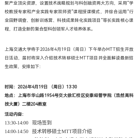
聚产业顶尖资源，设置技术战略规划与科创融资两大方向，采用“学
校教授专家和产业实践专家双师资”课程授课模式，并综合运用“行
登录
业田野调查、创新训练营、科技成果转化实践项目”等长实践核心课
MTT考生登录
程，打造全新的复合型科创领军人才培养体系。
TFMBA考生登录
MF考生登录
上海交通大学将于2026年4月19日（周日）下午举办MTT招生开放
在校生登录
日活动，届时将深入介绍技术转移硕士MTT项目并全面解读最新招
生政策，安排如下：
时间：2026年4月19日 （周日）13:30
地点：
上海市华山路1954号交大徐汇校区安泰经管学院（浩然高科
技大厦）二楼204教室
活动内容：
13:30-14:00 现场签到
14:00-14:50 技术转移硕士MTT项目介绍