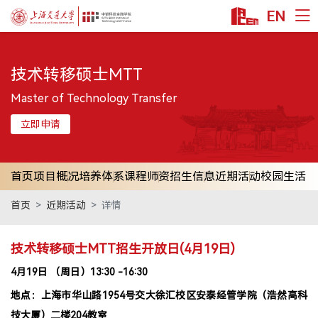
EN
首页
技术转移硕士MTT
课程项目
技术转移硕士MTT
Master of Technology Transfer
科技金融MBA
立即申请
金融硕士MF
金融本科双学位
首页
项目概况
培养体系
课程师资
招生信息
近期活动
校园生活
公益项目
首页
近期活动
详情
教授/研究
安泰师资
技术转移硕士MTT招生开放日(4月19日)
双聘师资
4月19日 （周日）13:30 -16:30
行业师资
地点：上海市华山路1954号交大徐汇校区安泰经管学院（浩然高科
学术洞见
技大厦）二楼204教室
交叉科研