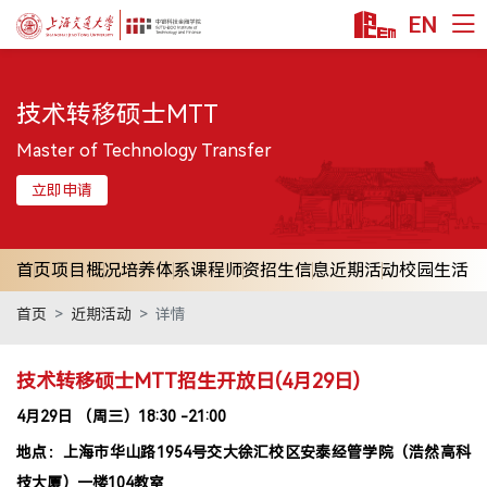
EN
首页
技术转移硕士MTT
课程项目
技术转移硕士MTT
Master of Technology Transfer
科技金融MBA
立即申请
金融硕士MF
金融本科双学位
首页
项目概况
培养体系
课程师资
招生信息
近期活动
校园生活
公益项目
首页
近期活动
详情
教授/研究
安泰师资
技术转移硕士MTT招生开放日(4月29日)
双聘师资
4月29日 （周三）18:30 -21:00
行业师资
地点：上海市华山路1954号交大徐汇校区安泰经管学院（浩然高科
学术洞见
技大厦）一楼104教室
交叉科研