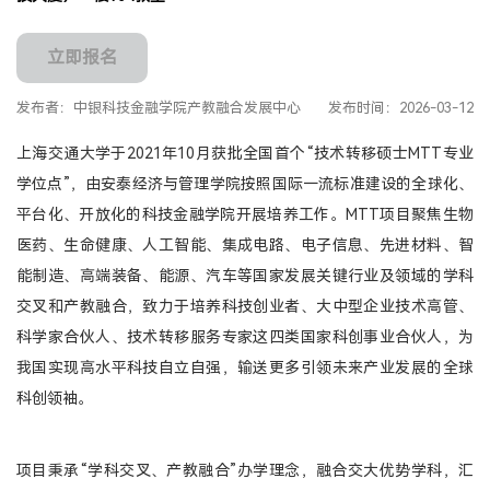
产教融合
立即报名
生态活动
发布者：中银科技金融学院产教融合发展中心
发布时间：2026-03-12
实训基地
联合研究
上海交通大学于2021年10月获批全国首个“技术转移硕士MTT专业
合作案例
学位点”，由安泰经济与管理学院按照国际一流标准建设的全球化、
教育捐赠
平台化、开放化的科技金融学院开展培养工作。MTT项目聚焦生物
医药、生命健康、人工智能、集成电路、电子信息、先进材料、智
关于我们
能制造、高端装备、能源、汽车等国家发展关键行业及领域的学科
学院介绍
交叉和产教融合，致力于培养科技创业者、大中型企业技术高管、
领导寄语
科学家合伙人、技术转移服务专家这四类国家科创事业合伙人，为
组织架构
我国实现高水平科技自立自强，输送更多引领未来产业发展的全球
媒体聚焦
科创领袖。
办学场地
人才招聘
项目秉承“学科交叉、产教融合”办学理念，融合交大优势学科，汇
联系我们