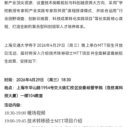
聚产业顶尖资源，设置技术战略规划与科创融资两大方向，采用“学
校教授专家和产业实践专家双师资”课程授课模式，并综合运用“行
登录
业田野调查、创新训练营、科技成果转化实践项目”等长实践核心课
MTT考生登录
程，打造全新的复合型科创领军人才培养体系。
TFMBA考生登录
MF考生登录
上海交通大学将于2026年4月29日（周三）晚上举办MTT招生开放
在校生登录
日活动，届时将深入介绍技术转移硕士MTT项目并全面解读最新招
生政策，安排如下：
时间：2026年4月29日 （周三）18:30
地点：
上海市华山路1954号交大徐汇校区安泰经管学院（浩然高科
技大厦）一楼104教室
活动内容：
18:30-19:00 暖场视频
19:00-19:45 技术转移硕士MTT项目介绍