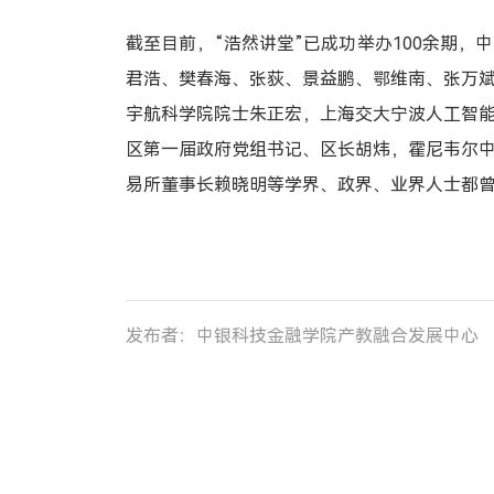
截至目前，“浩然讲堂”已成功举办100余期
君浩、樊春海、张荻、景益鹏、鄂维南、张万
宇航科学院院士朱正宏，上海交大宁波人工智
区第一届政府党组书记、区长胡炜，霍尼韦尔
易所董事长赖晓明等学界、政界、业界人士都曾
发布者：中银科技金融学院产教融合发展中心