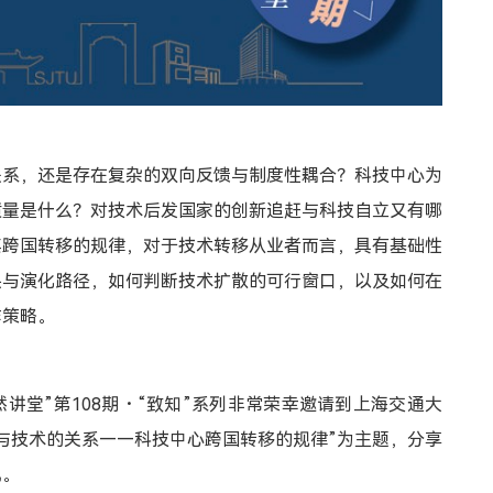
关系，还是存在复杂的双向反馈与制度性耦合？科技中心为
质量是什么？对技术后发国家的创新追赶与科技自立又有哪
其跨国转移的规律，对于技术转移从业者而言，具有基础性
头与演化路径，如何判断技术扩散的可行窗口，以及如何在
作策略。
“浩然讲堂”第108期・“致知”系列非常荣幸邀请到上海交通大
与技术的关系——科技中心跨国转移的规律”为主题，分享
见。