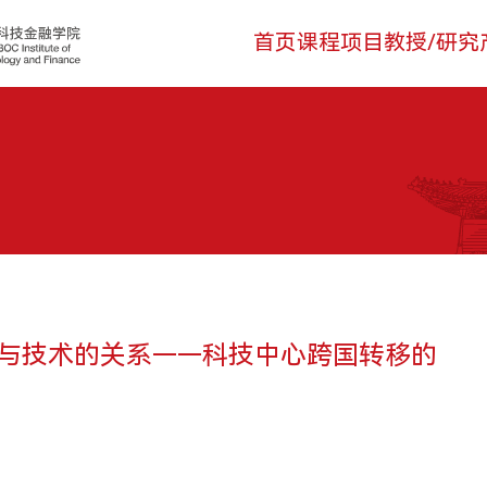
页
课程项目
教授/研究
产教融合
关于我们
登录
首页
课程项目
教授/研究
技术转移硕士MTT
安泰师资
生态活动
学院介绍
MTT考生登录
科技金融MBA
双聘师资
实训基地
领导寄语
TFMBA考生
技术转移硕士MTT
安泰师资
金融硕士MF
行业师资
联合研究
组织架构
MF考生登录
金融本科双学位
学术洞见
合作案例
科技金融MBA
媒体聚焦
在校生登录
双聘师资
公益项目
交叉科研
教育捐赠
办学场地
金融硕士MF
行业师资
人才招聘
金融本科双学位
学术洞见
联系我们
公益项目
交叉科研
学与技术的关系——科技中心跨国转移的