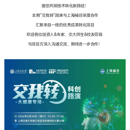
邀您共探技术转化新路径！
产教融合
本期“交我转”路演与上海械谷深度合作
生态活动
汇聚来自一线的优秀成果转化项目
实训基地
欢迎各位投资人&专家、交大师生&校友莅临
联合研究
与项目方深入沟通交流，期待进一步合作！
合作案例
教育捐赠
关于我们
学院介绍
领导寄语
组织架构
媒体聚焦
办学场地
人才招聘
联系我们