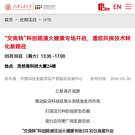
EN
首页
首页
近期活动
详情
课程项目
“交我转”科创路演大健康专场开启，邀您共探技术转
技术转移硕士MTT
化新路径
科技金融MBA
05月30日 （周六）13:30 -17:00
金融硕士MF
地点：浩然高科技大厦24楼
金融本科双学位
公益项目
发布者：中银科技金融学院产教融合发展中心
发布时间：2026-05-26
教授/研究
汇聚各方资源
安泰师资
推动前沿科技成果从实验室走向市场
双聘师资
打造活力科创投资生态圈
行业师资
助力迈向更广阔发展空间
学术洞见
“交我转”科创路演活动大健康专场5月30日再度开启
交叉科研