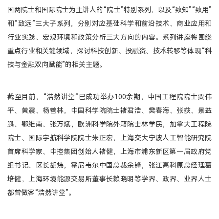
国两院士和国际院士为主讲人的“院士”特别系列，以及“致知”“致用”
和“致远”三大子系列，分别对应基础科学和前沿技术、商业应用和
行业实践、宏观环境和政策分析三大方向的内容。系列讲座将围绕
重点行业和关键领域，探讨科技创新、投融资、技术转移等体现“科
技与金融双向赋能”的相关主题。
截至目前，“浩然讲堂”已成功举办100余期，中国工程院院士贾伟
平、黄震、杨善林，中国科学院院士褚君浩、樊春海、张荻、景益
鹏、鄂维南、张万斌，欧洲科学院外籍院士林学民，加拿大工程院
院士、国际宇航科学院院士朱正宏，上海交大宁波人工智能研究院
首席科学家、中控集团创始人褚健，上海市浦东新区第一届政府党
组书记、区长胡炜，霍尼韦尔中国总裁余锋，张江高科原总经理葛
培健，上海环境能源交易所董事长赖晓明等学界、政界、业界人士
都曾做客“浩然讲堂”。