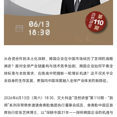
登录
MTT考生登录
TFMBA考生登录
MF考生登录
在校生登录
从合资合作到本土化深耕，跨国企业在中国市场经历了怎样的战略
演进？面对全球产业链重构与技术竞争加剧，跨国企业如何平衡全
球标准与本地需求，在挑战中把握新一轮增长机遇？这不仅关乎企
业自身的生存发展，更指向中国深度融入全球产业体系的新路径。
2026年6月13日（周六）18:30，交大科金“浩然讲堂”第110期・“致
用”系列非常荣幸邀请舍弗勒集团执行董事会成员、舍弗勒中国区首
席执行官张艺林博士，以“深耕中国31年——探析跨国企业的机遇与