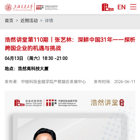
EN
首页
首页
近期活动
详情
课程项目
浩然讲堂第110期｜张艺林：深耕中国31年——探析
技术转移硕士MTT
跨国企业的机遇与挑战
科技金融MBA
06月13日 （周六）18:30 -21:00
金融硕士MF
地点：浩然高科技大厦
金融本科双学位
公益项目
发布者：中银科技金融学院产教融合发展中心
发布时间：2026-06-11
教授/研究
安泰师资
双聘师资
行业师资
学术洞见
交叉科研