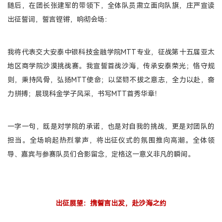
随后，在团长张建军的带领下，全体队员肃立面向队旗，庄严宣读
出征誓词，誓言铿锵，响彻会场：
我将代表交大安泰中银科技金融学院MTT专业，征战第十五届亚太
地区商学院沙漠挑战赛。我宣誓首战沙海，传承安泰荣光；恪守规
则，秉持风骨，弘扬MTT使命；以坚韧不拔之意志，全力以赴，奋
力拼搏；展现科金学子风采，书写MTT首秀华章！
一字一句，既是对学院的承诺，也是对自我的挑战，更是对团队的
担当。全场响起热烈掌声，将出征仪式的氛围推向高潮。全体领
导、嘉宾与参赛队员们合影留念，定格这一意义非凡的瞬间。
出征展望：携誓言出发，赴沙海之约