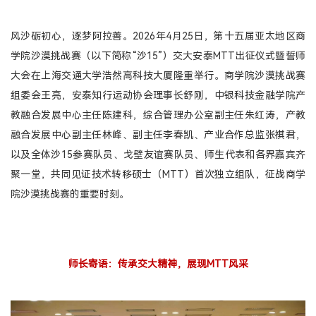
产教融合
风沙砺初心，逐梦阿拉善。2026年4月25日，第十五届亚太地区商
生态活动
学院沙漠挑战赛（以下简称“沙15”）交大安泰MTT出征仪式暨誓师
大会在上海交通大学浩然高科技大厦隆重举行。商学院沙漠挑战赛
实训基地
组委会王亮，安泰知行运动协会理事长舒刚，中银科技金融学院产
联合研究
教融合发展中心主任陈建科，综合管理办公室副主任朱红涛，产教
合作案例
融合发展中心副主任林峰、副主任李春凯、产业合作总监张祺君，
教育捐赠
以及全体沙15参赛队员、戈壁友谊赛队员、师生代表和各界嘉宾齐
关于我们
聚一堂，共同见证技术转移硕士（MTT）首次独立组队，征战商学
学院介绍
院沙漠挑战赛的重要时刻。
领导寄语
组织架构
媒体聚焦
师长寄语：传承交大精神，展现MTT风采
办学场地
人才招聘
联系我们