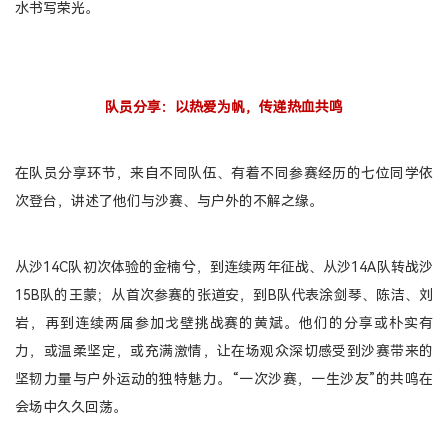
水书写荣光。
队员分享：以热爱为帆，传递热血共鸣
在队员分享环节，来自不同队伍、有着不同参赛经历的七位同学依
次登台，讲述了他们与沙赛、与户外的不解之缘。
从沙14C队初次体验的金楠兮，到连续两年征战、从沙14A队转战沙
15B队的王蒙；从首次参赛的张道安，到B队代表涂剑琴、陈洁、刘
岩，再到连续两届参加戈壁挑战赛的黄斌。他们的分享或朴实有
力，或温柔坚定，或充满激情，让在场观众深切感受到沙赛带来的
坚韧力量与户外运动的独特魅力。“一次沙赛，一生沙友”的共鸣在
会场中久久回荡。