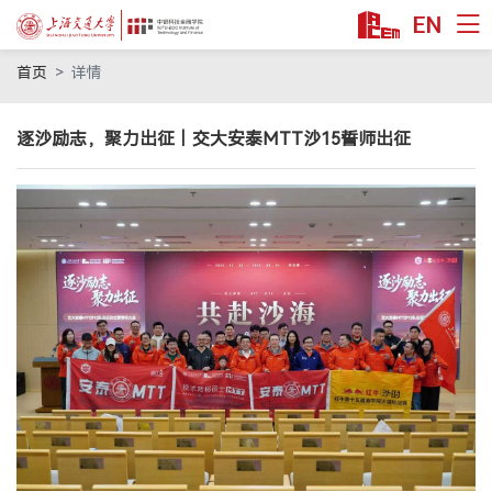
EN
首页
首页
详情
课程项目
逐沙励志，聚力出征｜交大安泰MTT沙15誓师出征
技术转移硕士MTT
科技金融MBA
金融硕士MF
金融本科双学位
公益项目
教授/研究
安泰师资
双聘师资
行业师资
学术洞见
交叉科研