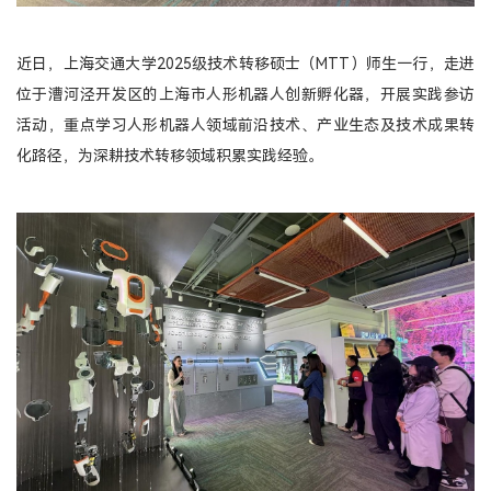
产教融合
近日，上海交通大学2025级技术转移硕士（MTT）师生一行，走进
生态活动
位于漕河泾开发区的上海市人形机器人创新孵化器，开展实践参访
实训基地
活动，重点学习人形机器人领域前沿技术、产业生态及技术成果转
联合研究
化路径，为深耕技术转移领域积累实践经验。
合作案例
教育捐赠
关于我们
学院介绍
领导寄语
组织架构
媒体聚焦
办学场地
人才招聘
联系我们