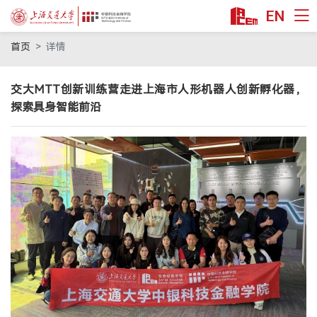
EN
首页
首页
详情
课程项目
交大MTT创新训练营走进上海市人形机器人创新孵化器，
技术转移硕士MTT
探索具身智能前沿
科技金融MBA
金融硕士MF
金融本科双学位
公益项目
教授/研究
安泰师资
双聘师资
行业师资
学术洞见
交叉科研