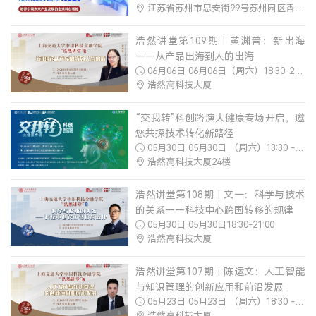
江苏省苏州市思安街99号苏州园区香格里拉酒店三楼吴州厅
登录
浩然讲堂第109期｜黄渊普：新出海
MTT考生登录
——从产品出海到人的出海
06月06日 06月06日（周六）18:30-21:00
TFMBA考生登录
浩然高科技大厦
MF考生登录
在校生登录
“交我转”科创路演大健康专场开启，邀
您共探技术转化新路径
05月30日 05月30日 （周六）13:30 -17:00
浩然高科技大厦24楼
浩然讲堂第108期｜文一：科学与技术
的关系——科技中心跨国转移的规律
05月30日 05月30日18:30-21:00
浩然高科技大厦
浩然讲堂第107期｜陈运文：人工智能
与知识管理的创新应用和前沿发展
05月23日 05月23日 （周六）18:30 -21:00
浩然高科技大厦