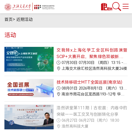
首页
首页
>
近期活动
课程项目
活动
技术转移硕士MTT
科技金融MBA
交我转x上海化学工业区科创路演暨
SCIP+大赛开启，聚焦绿色双碳新材料
金融硕士MF
07月30日 07月30日 （周四）13:15 -17:00
产业
金融本科双学位
上海交大徐汇校区浩然高科技大厦24楼
公益项目
技术转移硕士MTT全国巡展(南京站)
教授/研究
08月01日 2026年8月1日 （周六）13:30 -16:30
南京市雨花台区龙西路193-12号 华润置地数字大厦21楼青年之家
安泰师资
双聘师资
浩然讲堂第111期｜古宏晨：内卷中的
突破——医工交叉与创新转化分享
行业师资
06月27日 06月27日（周六）18:30
学术洞见
浩然高科技大厦
交叉科研