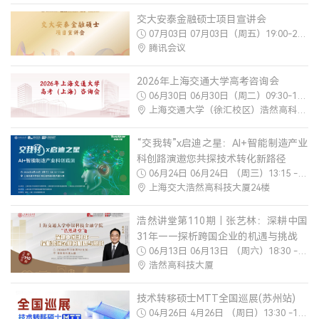
交大安泰金融硕士项目宣讲会
产教融合
07月03日 07月03日（周五）19:00-21:00
腾讯会议
生态活动
实训基地
2026年上海交通大学高考咨询会
06月30日 06月30日（周二）09:30-17:30
联合研究
上海交通大学（徐汇校区）浩然高科技大厦2楼
合作案例
教育捐赠
“交我转”x启迪之星：AI+智能制造产业
科创路演邀您共探技术转化新路径
关于我们
06月24日 06月24日 （周三）13:15 -17:00
上海交大浩然高科技大厦24楼
学院介绍
领导寄语
浩然讲堂第110期｜张艺林：深耕中国
组织架构
31年——探析跨国企业的机遇与挑战
06月13日 06月13日 （周六）18:30 -21:00
媒体聚焦
浩然高科技大厦
办学场地
人才招聘
技术转移硕士MTT全国巡展(苏州站)
04月26日 4月26日 （周日）13:30 -16:30
联系我们