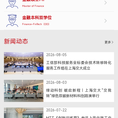
Master of Finance
产教融合
金融本科双学位
生态活动
Finance-FinTech（DD）
实训基地
联合研究
新闻动态
更多
合作案例
教育捐赠
2026-08-05
工信部科技服务业标委会技术转移转化
关于我们
服务工作组在上海交大成立
学院介绍
领导寄语
2026-08-03
组织架构
绿动科创 碳启新程｜上海交大“交我
媒体聚焦
转”绿色双碳新材料科创路演举行
办学场地
人才招聘
2026-07-22
联系我们