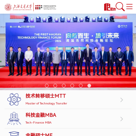
首页
课程项目
技术转移硕士MTT
科技金融MBA
金融硕士MF
金融本科双学位
公益项目
教授/研究
技术转移硕士MTT
安泰师资
Master of Technology Transfer
双聘师资
科技金融MBA
行业师资
Tech-Finance MBA
学术洞见
金融硕士MF
交叉科研